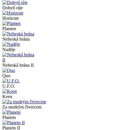
Dobytí ráje
Horizont
Plamen
Nebeská brána
Naděje
Nebeská brána II
Quo
U.F.O.
Keen
Za modrým čtvercem
Planeto
Planeto II