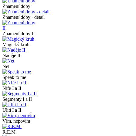
Znamení doby
Znamení doby - detail
Znamení doby II
Magický kruh
Naděje II
Net
Speak to me
Nife I a II
Segmenty I a II
Uliti I a II
Vím, nepovím
R.E.M.