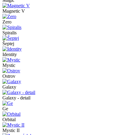
Magic
Magnetic V
Zero
Spiralis
Šeptej
Identity
Mystic
Ostrov
Galaxy
Galaxy - detail
Ge
Orbital
Mystic II