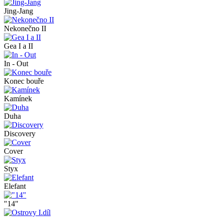
Jing-Jang
Nekonečno II
Gea I a II
In - Out
Konec bouře
Kamínek
Duha
Discovery
Cover
Styx
Elefant
"14"