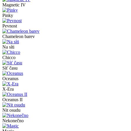
Magnetic IV
Pinky
Pevnost
Chameleon barev
Na síti
Chicco
Síť času
Oceanus
X-Era
Oceanus II
Nit osudu
Nekonečno